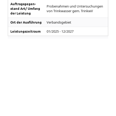
Auf­trags­gegen­
Probenahmen und Untersuchungen
stand­ Art/­ Umfang
von Trinkwasser gem. TrinkwV
der Leistung
Ort der Aus­führung
Verbandsgebiet
Leistungs­zeitraum
01/2025 - 12/2027