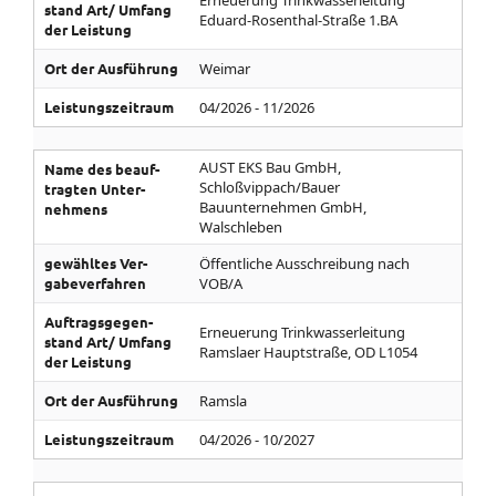
Erneuerung Trinkwasserleitung
stand­ Art/­ Umfang
Eduard-Rosenthal-Straße 1.BA
der Leistung
Ort der Aus­führung
Weimar
Leistungs­zeitraum
04/2026 - 11/2026
AUST EKS Bau GmbH,
Name des be­auf­
Schloßvippach/Bauer
tragten Unter­
Bauunternehmen GmbH,
nehmens
Walschleben
gewähltes Ver­
Öffentliche Ausschreibung nach
gabe­ver­fahren
VOB/A
Auf­trags­gegen­
Erneuerung Trinkwasserleitung
stand­ Art/­ Umfang
Ramslaer Hauptstraße, OD L1054
der Leistung
Ort der Aus­führung
Ramsla
Leistungs­zeitraum
04/2026 - 10/2027