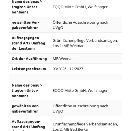
Name des be­auf­
tragten Unter­
EQQO Mitte GmbH, Wolfshagen
nehmens
gewähltes Ver­
Öffentliche Ausschreibung nach
gabe­ver­fahren
UVgO
Auf­trags­gegen­
Grünflächenpflege Verbandsanlagen,
stand­ Art/­ Umfang
Los 1: MB Weimar
der Leistung
Ort der Aus­führung
MB Weimar
Leistungs­zeitraum
03/2026 - 12/2027
Name des be­auf­
tragten Unter­
EQQO Mitte GmbH, Wolfshagen
nehmens
gewähltes Ver­
Öffentliche Ausschreibung nach
gabe­ver­fahren
UVgO
Auf­trags­gegen­
Grünflächenpflege Verbandsanlagen,
stand­ Art/­ Umfang
Los 2: MB Bad Berka