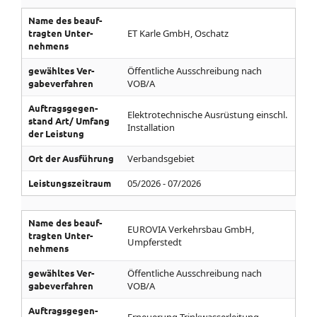
Name des be­auf­
tragten Unter­
ET Karle GmbH, Oschatz
nehmens
gewähltes Ver­
Öffentliche Ausschreibung nach
gabe­ver­fahren
VOB/A
Auf­trags­gegen­
Elektrotechnische Ausrüstung einschl.
stand­ Art/­ Umfang
Installation
der Leistung
Ort der Aus­führung
Verbandsgebiet
Leistungs­zeitraum
05/2026 - 07/2026
Name des be­auf­
EUROVIA Verkehrsbau GmbH,
tragten Unter­
Umpferstedt
nehmens
gewähltes Ver­
Öffentliche Ausschreibung nach
gabe­ver­fahren
VOB/A
Auf­trags­gegen­