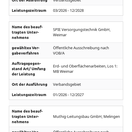
Verbandsgebiet
Leistungs­zeitraum
03/2026 - 12/2028
Name des be­auf­
SPIE Versorgungstechnik GmbH,
tragten Unter­
Weimar
nehmens
gewähltes Ver­
Öffentliche Ausschreibung nach
gabe­ver­fahren
VOB/A
Auf­trags­gegen­
Erd- und Oberflächenarbeiten, Los 1:
stand­ Art/­ Umfang
MB Weimar
der Leistung
Ort der Aus­führung
Verbandsgebiet
Leistungs­zeitraum
01/2026 - 12/2027
Name des be­auf­
tragten Unter­
Muthig-Leitungsbau GmbH, Melingen
nehmens
gewähltes Ver­