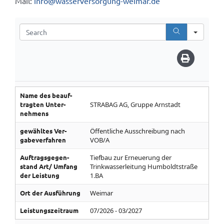
Mail:
info@wasserversorgung-weimar.de
Searc
Name des be­auf­
tragten Unter­
STRABAG AG, Gruppe Arnstadt
nehmens
gewähltes Ver­
Öffentliche Ausschreibung nach
gabe­ver­fahren
VOB/A
Auf­trags­gegen­
Tiefbau zur Erneuerung der
stand­ Art/­ Umfang
Trinkwasserleitung Humboldtstraße
der Leistung
1.BA
Ort der Aus­führung
Weimar
Leistungs­zeitraum
07/2026 - 03/2027