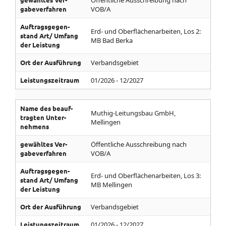
Öffentliche Ausschreibung nach
gabe­ver­fahren
VOB/A
Auf­trags­gegen­
Erd- und Oberflächenarbeiten, Los 2:
stand­ Art/­ Umfang
MB Bad Berka
der Leistung
Ort der Aus­führung
Verbandsgebiet
Leistungs­zeitraum
01/2026 - 12/2027
Name des be­auf­
Muthig-Leitungsbau GmbH,
tragten Unter­
Mellingen
nehmens
gewähltes Ver­
Öffentliche Ausschreibung nach
gabe­ver­fahren
VOB/A
Auf­trags­gegen­
Erd- und Oberflächenarbeiten, Los 3:
stand­ Art/­ Umfang
MB Mellingen
der Leistung
Ort der Aus­führung
Verbandsgebiet
Leistungs­zeitraum
01/2026 - 12/2027