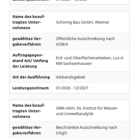
Name des be­auf­
tragten Unter­
Schömig Bau GmbH, Weimar
nehmens
gewähltes Ver­
Öffentliche Ausschreibung nach
gabe­ver­fahren
VOB/A
Auf­trags­gegen­
Erd- und Oberflächenarbeiten, Los 4:
stand­ Art/­ Umfang
MB Sachsenhausen
der Leistung
Ort der Aus­führung
Verbandsgebiet
Leistungs­zeitraum
01/2026 - 12/2027
Name des be­auf­
GWA mbH, NL Institut für Wasser-
tragten Unter­
und Umweltanalytik
nehmens
gewähltes Ver­
Beschränkte Ausschreibung nach
gabe­ver­fahren
UVgO