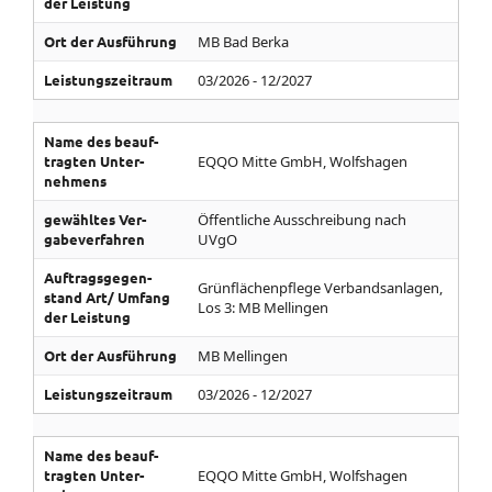
der Leistung
Ort der Aus­führung
MB Bad Berka
Leistungs­zeitraum
03/2026 - 12/2027
Name des be­auf­
tragten Unter­
EQQO Mitte GmbH, Wolfshagen
nehmens
gewähltes Ver­
Öffentliche Ausschreibung nach
gabe­ver­fahren
UVgO
Auf­trags­gegen­
Grünflächenpflege Verbandsanlagen,
stand­ Art/­ Umfang
Los 3: MB Mellingen
der Leistung
Ort der Aus­führung
MB Mellingen
Leistungs­zeitraum
03/2026 - 12/2027
Name des be­auf­
tragten Unter­
EQQO Mitte GmbH, Wolfshagen