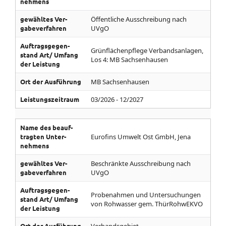
nehmens
gewähltes Ver­
Öffentliche Ausschreibung nach
gabe­ver­fahren
UVgO
Auf­trags­gegen­
Grünflächenpflege Verbandsanlagen,
stand­ Art/­ Umfang
Los 4: MB Sachsenhausen
der Leistung
Ort der Aus­führung
MB Sachsenhausen
Leistungs­zeitraum
03/2026 - 12/2027
Name des be­auf­
tragten Unter­
Eurofins Umwelt Ost GmbH, Jena
nehmens
gewähltes Ver­
Beschränkte Ausschreibung nach
gabe­ver­fahren
UVgO
Auf­trags­gegen­
Probenahmen und Untersuchungen
stand­ Art/­ Umfang
von Rohwasser gem. ThürRohwEKVO
der Leistung
Ort der Aus­führung