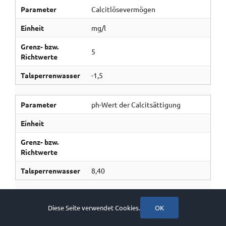
Parameter
Calcitlösevermögen
Einheit
mg/l
Grenz- bzw.
5
Richtwerte
Talsperrenwasser
-1,5
Parameter
ph-Wert der Calcitsättigung
Einheit
Grenz- bzw.
Richtwerte
Talsperrenwasser
8,40
Parameter
Säurekapazität bis pH 4,3
Diese Seite verwendet Cookies.
OK
Einheit
mmol/l